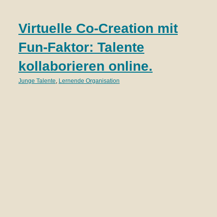
T
Virtuelle Co-Creation mit
S
Fun-Faktor: Talente
R
kollaborieren online.
Lern
Junge Talente
,
Lernende Organisation