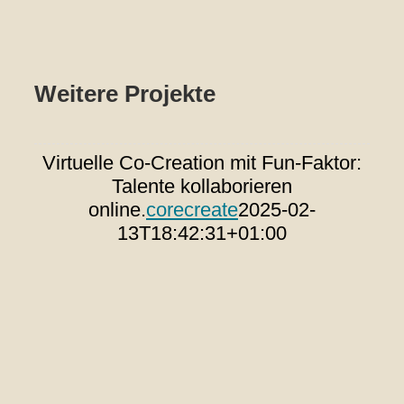
Weitere Projekte
Virtuelle Co-Creation mit Fun-Faktor:
T
Talente kollaborieren
s
online.
corecreate
2025-02-
13T18:42:31+01:00